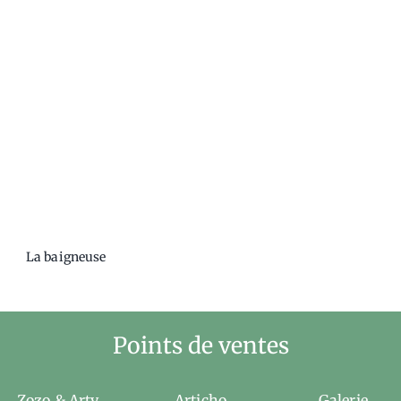
La baigneuse
Points de ventes
Zozo & Arty
Articho
Galerie