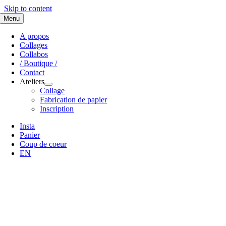
Skip to content
Menu
A propos
Collages
Collabos
/ Boutique /
Contact
Ateliers
Collage
Fabrication de papier
Inscription
Insta
Panier
Coup de coeur
EN