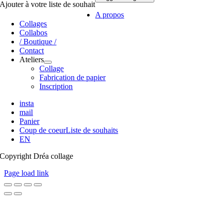
Ajouter à votre liste de souhait
A propos
Collages
Collabos
/ Boutique /
Contact
Ateliers
Collage
Fabrication de papier
Inscription
insta
mail
Panier
Coup de coeur
Liste de souhaits
EN
Copyright Dréa collage
Page load link