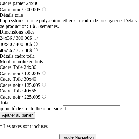
Cadre papier 24x36
Cadre noir
/ 200.00$
Détails toile
Impression sur toile poly-coton, étirée sur cadre de bois galerie. Délais
de production: 1 à 3 semaines.
Dimensions toiles
24x36
/ 300.00$
30x40
/ 400.00$
40x56
/ 725.00$
Détails cadre toile
Moulure noire en bois
Cadre Toile 24x36
Cadre noir
/ 125.00$
Cadre Toile 30x40
Cadre noir
/ 125.00$
Cadre Toile 40x56
Cadre noir
/ 225.00$
Total
quantité de Get to the other side
Ajouter au panier
* Les taxes sont incluses
Toggle Navigation