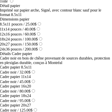
Toile
Détail papier
Imprimé sur papier arche, Signé, avec contour blanc sauf pour le
format 8.5x11
Dimensions papier
8.5x11 pouces
/ 25.00$
11x14 pouces
/ 40.00$
12x16 pouces
/ 60.00$
18x24 pouces
/ 100.00$
20x27 pouces
/ 150.00$
24x36 pouces
/ 200.00$
Détails Cadre papier
Cadre noir en bois de chêne provenant de sources durables, protection
en plexiglas durable, conçus à Montréal
Cadre papier 8.5x11
Cadre noir
/ 32.00$
Cadre papier 11x14
Cadre noir
/ 45.00$
Cadre papier 16x20
Cadre noir
/ 80.00$
Cadre papier 18x24
Cadre noir
/ 95.00$
Cadre papier 20x27
Cadre noir
/ 125.00$