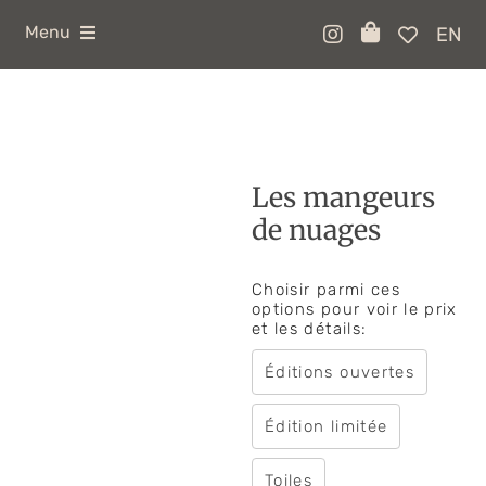
Skip
to
Menu
EN
content
A PROPOS
COLLAGES
COLLABOS
Les mangeurs
de nuages
/ BOUTIQUE /
Choisir parmi ces
CONTACT
options pour voir le prix
et les détails:
ATELIERS
Éditions ouvertes
Édition limitée
Toiles