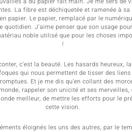
vailles à du papier fait main. Je me sers de 
antes. La fibre est déchiquetée et ramenée à sa
 en papier. Le papier, remplacé par le numériqu
e quotidien. J’aime penser que son usage pourr
tériau noble utilisé que pour les choses imp
!
aconter, c’est la beauté. Les hasards heureux, l
ufoques qui nous permettent de tisser des liens
omptues. Et je me dis qu’en collant des morc
monde, rappeler son unicité et ses merveilles,
monde meilleur, de mettre les efforts pour le pr
cette vision.
ments éloignés les uns des autres, par le temp