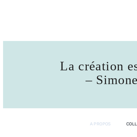
La création es
– Simone 
A PROPOS
COL