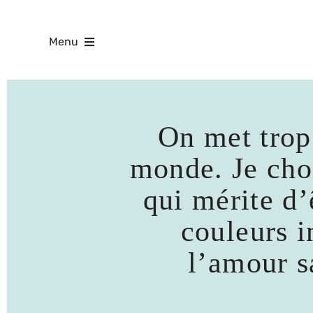
Skip
to
content
Menu
On met trop 
monde. Je choi
qui mérite d’ê
couleurs i
l’amour s