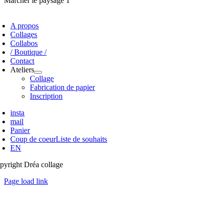
Marcher le paysage 1
oggle
avigation
A propos
Collages
Collabos
/ Boutique /
Contact
Ateliers
Collage
Fabrication de papier
Inscription
insta
mail
Panier
Coup de coeur
Liste de souhaits
EN
pyright Dréa collage
Page load link