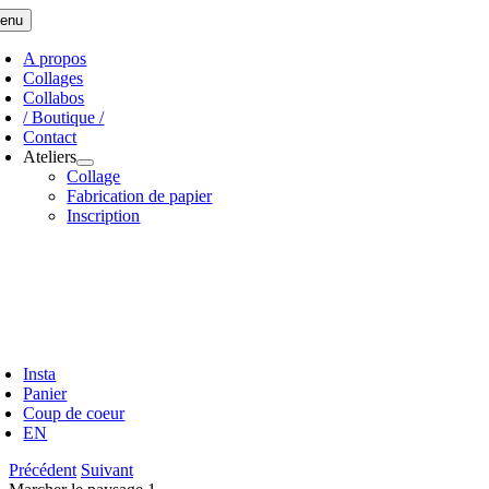
Skip
enu
to
content
A propos
Collages
Collabos
/ Boutique /
Contact
Ateliers
Collage
Fabrication de papier
Inscription
Insta
Panier
Coup de coeur
EN
Précédent
Suivant