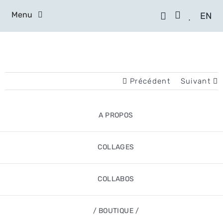
Skip
to
Menu
EN
content
A PROPOS
COLLAGES
Précédent
Suivant
COLLABOS
/ BOUTIQUE /
A PROPOS
CONTACT
COLLAGES
ATELIERS
COLLABOS
/ BOUTIQUE /