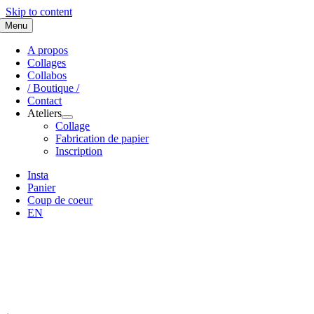
Skip to content
Menu
A propos
Collages
Collabos
/ Boutique /
Contact
Ateliers
Collage
Fabrication de papier
Inscription
Insta
Panier
Coup de coeur
EN