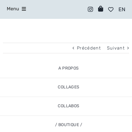
Skip
to
Menu
EN
content
A PROPOS
COLLAGES
Précédent
Suivant
COLLABOS
/ BOUTIQUE /
A PROPOS
CONTACT
COLLAGES
ATELIERS
COLLABOS
/ BOUTIQUE /