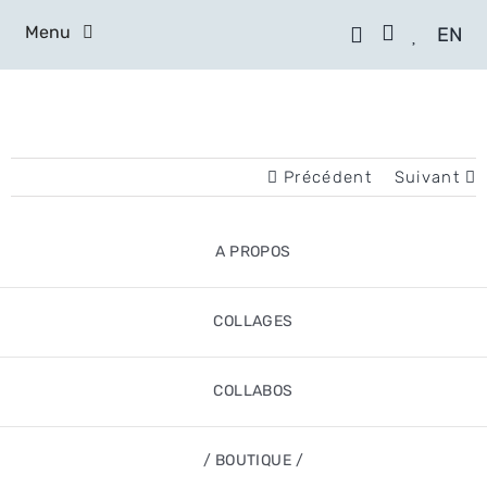
Skip
to
Menu
EN
content
A PROPOS
COLLAGES
Précédent
Suivant
COLLABOS
/ BOUTIQUE /
A PROPOS
CONTACT
COLLAGES
ATELIERS
COLLABOS
/ BOUTIQUE /