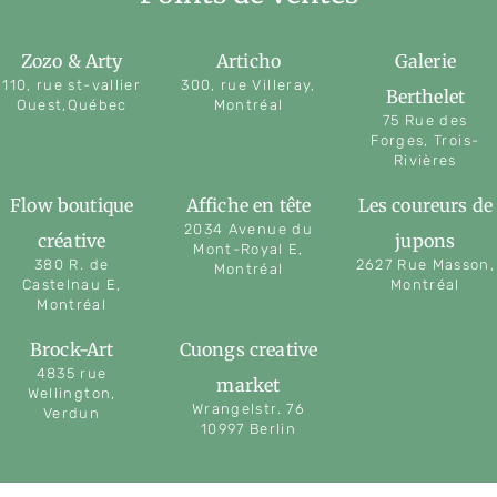
Zozo & Arty
Articho
Galerie
110, rue st-vallier
300, rue Villeray,
Berthelet
Ouest,Québec
Montréal
75 Rue des
Forges, Trois-
Rivières
Flow boutique
Affiche en tête
Les coureurs de
2034 Avenue du
créative
jupons
Mont-Royal E,
380 R. de
2627 Rue Masson,
Montréal
Castelnau E,
Montréal
Montréal
Brock-Art
Cuongs creative
4835 rue
market
Wellington,
Wrangelstr. 76
Verdun
10997 Berlin