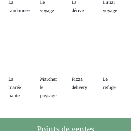
La
Le
La
Lunar
randonnée
voyage
dérive
voyage
La
Marcher
Pizza
Le
marée
le
delivery
refuge
haute
paysage
Points de ventes